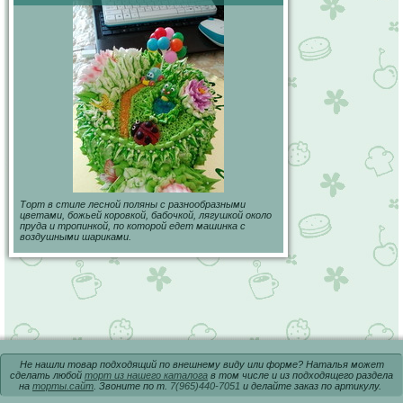
Торт в стиле лесной поляны с разнообразными
цветами, божьей коровкой, бабочкой, лягушкой около
пруда и тропинкой, по которой едет машинка с
воздушными шариками.
Не нашли товар подходящий по внешнему виду или форме? Наталья может
сделать любой
торт из нашего каталога
в том числе и из подходящего раздела
на
торты.сайт
. Звоните по т.
7(965)440-7051
и делайте заказ по артикулу.