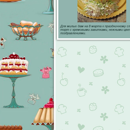
Для милых дам на 8 марта к праздничному с
торт с кремовыми завитками, нежными цве
поздравлениями.