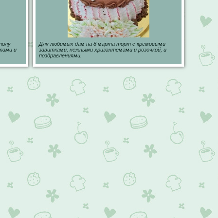
толу
Для любимых дам на 8 марта торт с кремовыми
тами и
завитками, нежными хризантемами и розочкой, и
поздравлениями.