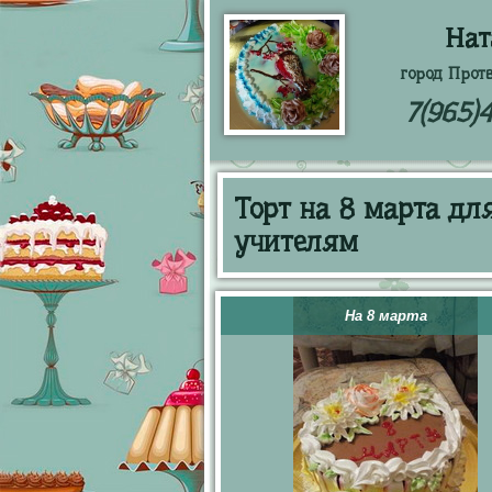
Нат
город Прот
7(965)
Торт на 8 марта д
учителям
На 8 марта