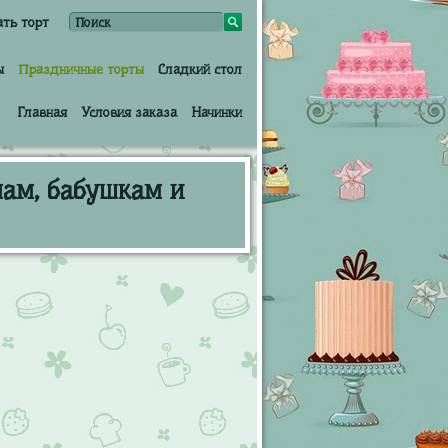
ать торт
ы
Праздничные торты
Сладкий стол
Главная
Условия заказа
Начинки
мам, бабушкам и