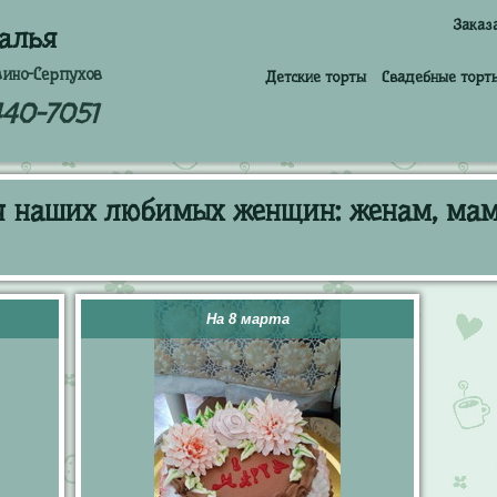
Заказ
алья
вино-Серпухов
Детские торты
Свадебные торт
440-7051
ля наших любимых женщин: женам, ма
На 8 марта