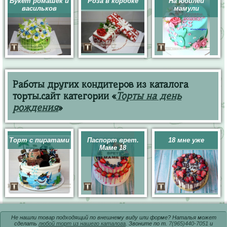
Букет ромашек и
Роза в коробке
На юбилей
васильков
мамули
Работы других кондитеров из каталога
торты.сайт категории «
Торты на день
рождения
»
Торт с пиратами
Паспорт врет.
18 мне уже
Маме 18
Не нашли товар подходящий по внешнему виду или форме? Наталья может
сделать
любой торт из нашего каталога
. Звоните по т.
7(965)440-7051
и