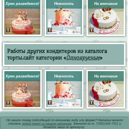
Хрен разведемся!
Нежность
На венчание
Работы других кондитеров из каталога
торты.сайт категории «
Одноярусные
»
Хрен разведемся!
Нежность
На венчание
Не нашли товар подходящий по внешнему виду или форме? Наталья может
сделать
любой торт из нашего каталога
. Звоните по т.
7(965)440-7051
и
делайте заказ по артикулу.