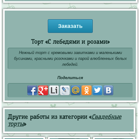
Заказать
Торт «С лебедями и розами»
Нежный торт с кремовыми завитками и маленькими
бусинами, красными розочками и парой влюбленных белых
лебедей.
Поделиться
Другие работы из категории «
Свадебные
торты
»