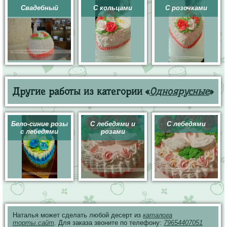
Свадебный
С кольцами
С розочками
Другие работы из категории «
Одноярусные
»
Бело-синие розы
С лебедями и
С лебедями
с лебедями
розами
Наталья может сделать любой десерт из
каталога
торты.сайт
. Для заказа звоните по телефону:
79654407051